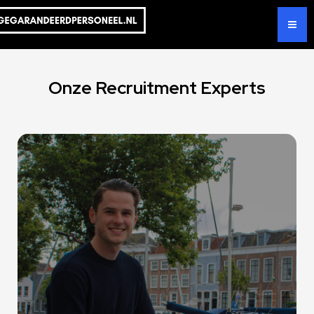
Onze Recruitment Experts
Lorem ipsum dolor sit amet, consectetur adipiscing elit. Ut
elit tellus, luctus nec ullamcorper mattis, pulvinar dapibus
leo.