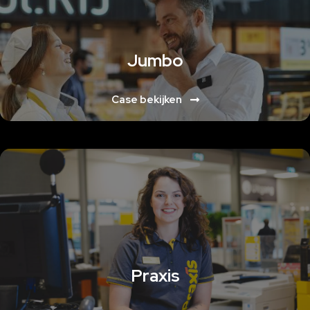
Jumbo
Case bekijken
Lorem ipsum dolor sit amet, consectetur adipiscing elit. Ut elit tellus, luctus
nec ullamcorper mattis, pulvinar dapibus leo
Lorem ipsum dolor sit amet, consectetur adipiscing elit. Ut elit tellus, luctus
nec ullamcorper mattis, pulvinar dapibus leo
Praxis