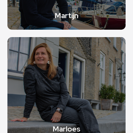
Martijn
Lorem ipsum dolor sit amet, consectetur adipiscing elit. Ut
elit tellus, luctus nec ullamcorper mattis, pulvinar dapibus
leo.
Marloes