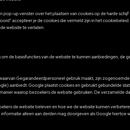
pop-up venster over het plaatsen van cookies op de harde schijf van 
koord” accepteer je de cookies die vermeld zijn in het cookiebeleid.
e de website te verlaten.
g om de basisfuncties van de website te kunnen aanbiedingen, de g
s waarvan Gegarandeerdpersoneel gebruik maakt, zijn zogenoemde G
ogle) aanbiedt. Google plaatst cookies en gebruikt gebundelde sta
 manier waarop bezoekers de website gebruiken. De verzamelde dat
oekers de website beleven en hoe we de website kunnen verbetere
formatie alleen aan derden mag doorgeven als Google hiertoe wett