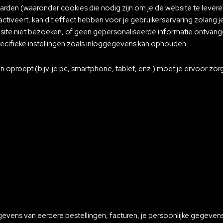
den (waaronder cookies die nodig zijn om je de website te leveren),
eactiveert, kan dit effect hebben voor je gebruikerservaring zolang 
e niet bezoeken, of geen gepersonaliseerde informatie ontvangen
ifieke instellingen zoals inloggegevens kan ophouden.
oproept (bijv. je pc, smartphone, tablet, enz.) moet je ervoor zorg
evens van eerdere bestellingen, facturen, je persoonlijke gegevens