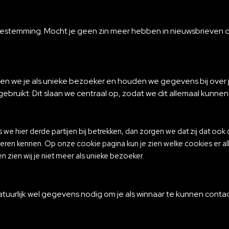
stemming. Mocht je geen zin meer hebben in nieuwsbrieven dat 
 we je als unieke bezoeker en houden we gegevens bij over je
 je gebruikt. Dit slaan we centraal op, zodat we dit allemaal ku
s we hier derde partijen bij betrekken, dan zorgen we dat zij dat ook
eren kennen. Op onze cookie pagina kun je zien welke cookies er alle
 zien wij je niet meer als unieke bezoeker.
tuurlijk wel gegevens nodig om je als winnaar te kunnen conta