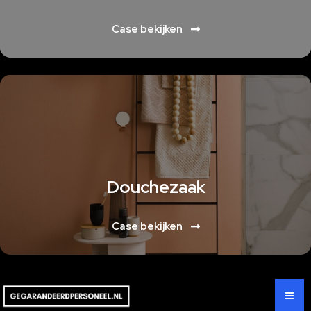
Case bekijken
Lorem ipsum dolor sit amet, consectetur adipiscing elit. Ut elit tellus,
luctus nec ullamcorper mattis, pulvinar dapibus leo
Douchezaak
Case bekijken